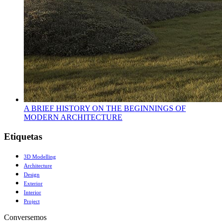
A BRIEF HISTORY ON THE BEGINNINGS OF
MODERN ARCHITECTURE
Etiquetas
3D Modelling
Architecture
Design
Exterior
Interior
Project
Conversemos