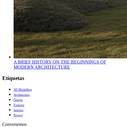
A BRIEF HISTORY ON THE BEGINNINGS OF
MODERN ARCHITECTURE
Etiquetas
3D Modelling
Architecture
Design
Exterior
Interior
Project
Conversemos